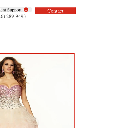
ient Support
Contact
86) 289-9493