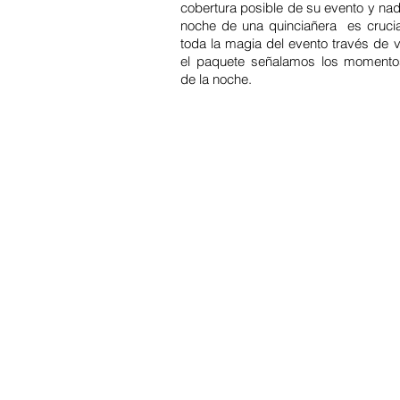
cobertura posible de su evento y nad
noche de una quinciañera es crucia
toda la magia del evento través de v
el paquete señalamos los momento
de la noche.
Contact
Offi
Main Studio
40 
7355 NW 41st St,
Mia
Miami, FL 33166
Mini Studio
T: 
2900 Ludlam Rd,