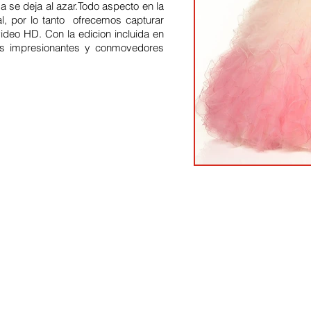
a se deja al azar.Todo aspecto en la
l, por lo tanto ofrecemos capturar
ideo HD. Con la edicion incluida en
s impresionantes y conmovedores
ce:
SW 13th St #301,
mi, FL 33130
(786) 289-9493