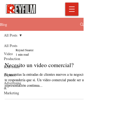
Blog
All Posts
All Posts
Reynel Suarez
Video
1 min read
Production
Necesito un video comercial?
Real estate
Si necesitas la entradas de clientes nuevos a tu negocio
Espanol
te respondería que si. Un vídeo comercial puede ser una
Advertising
representación continua...
&
Marketing
Contact