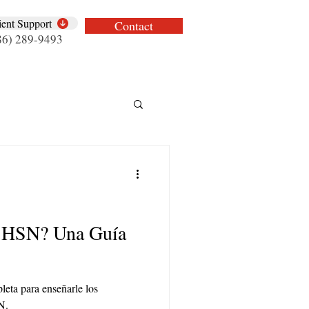
ient Support
Contact
86) 289-9493
 HSN? Una Guía
eta para enseñarle los
N.