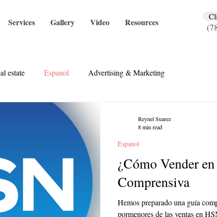
Cl
Services
Gallery
Video
Resources
(7
al estate
Espanol
Advertising & Marketing
Reynel Suarez
8 min read
Espanol
¿Cómo Vender en
Comprensiva
Hemos preparado una guía compl
pormenores de las ventas en HS