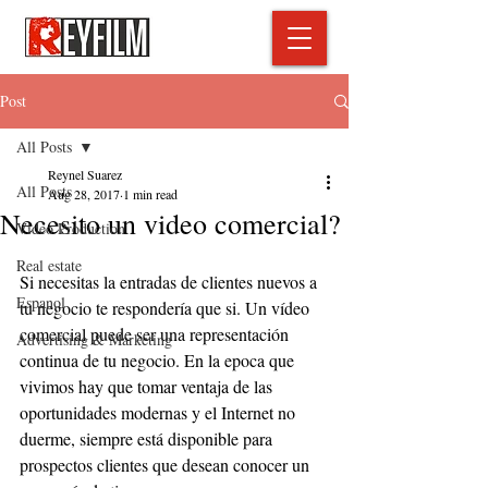
Post
All Posts
Reynel Suarez
All Posts
Aug 28, 2017
1 min read
Necesito un video comercial?
Video Production
Real estate
Si necesitas la entradas de clientes nuevos a 
Espanol
tu negocio te respondería que si. Un vídeo 
comercial puede ser una representación 
Advertising & Marketing
continua de tu negocio. En la epoca que 
vivimos hay que tomar ventaja de las 
oportunidades modernas y el Internet no 
duerme, siempre está disponible para 
prospectos clientes que desean conocer un 