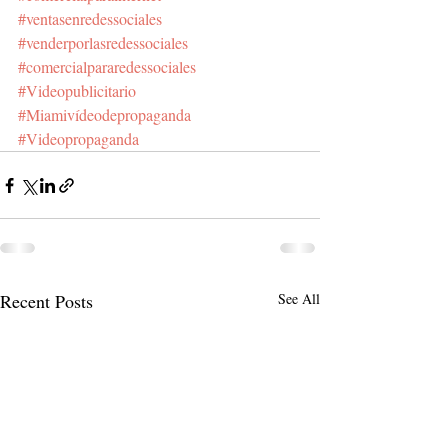
#ventasenredessociales
#venderporlasredessociales
#comercialpararedessociales
#Videopublicitario
#Miamivídeodepropaganda
#Videopropaganda
Recent Posts
See All