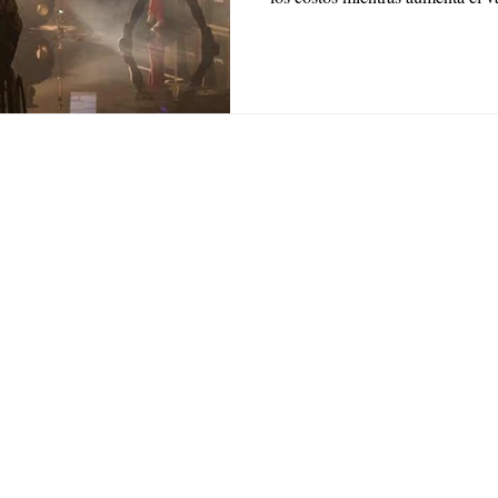
ce:
SW 13th St #301,
mi, FL 33130
(786) 289-9493
o@reyfilm.com