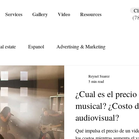
Cl
Services
Gallery
Video
Resources
(7
al estate
Espanol
Advertising & Marketing
Reynel Suarez
5 min read
¿Cual es el precio
musical? ¿Costo d
audiovisual?
Qué impulsa el precio de un vid
los costos mientras aumenta el v