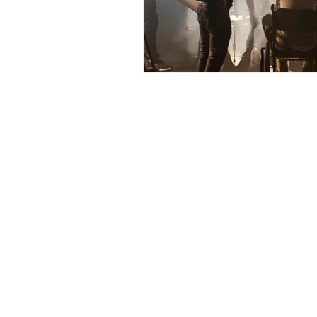
Contact
Offi
Main Studio
40 
7355 NW 41st St,
Mia
Miami, FL 33166
Mini Studio
T: 
2900 Ludlam Rd,
#29
Inf
Hialeah, FL 33012
(305) 528-0895