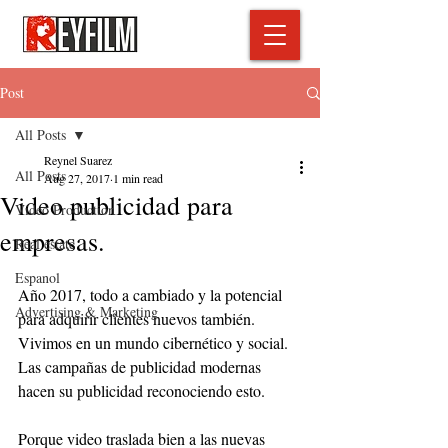
Post
All Posts
Reynel Suarez
All Posts
Aug 27, 2017
1 min read
Video publicidad para
Video Production
empresas.
Real estate
Espanol
Año 2017, todo a cambiado y la potencial 
Advertising & Marketing
para adquirir clientes nuevos también. 
Vivimos en un mundo cibernético y social. 
Las campañas de publicidad modernas 
hacen su publicidad reconociendo esto. 
Porque video traslada bien a las nuevas 