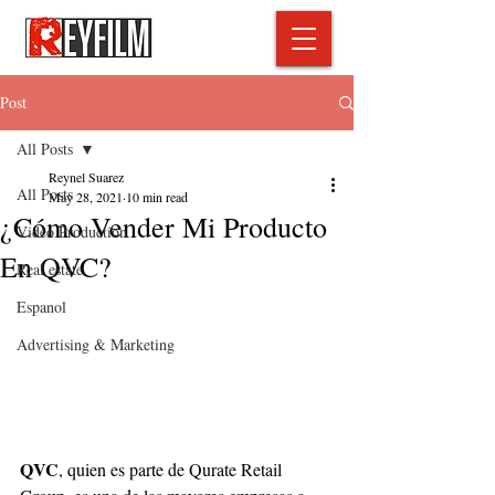
Post
All Posts
Reynel Suarez
All Posts
May 28, 2021
10 min read
¿Cómo Vender Mi Producto
Video Production
En QVC?
Real estate
Espanol
Advertising & Marketing
QVC
, quien es parte de Qurate Retail 