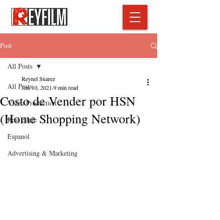
Post
All Posts
Reynel Suarez
All Posts
Jun 10, 2021
9 min read
Costo de Vender por HSN
Video Production
(Home Shopping Network)
Real estate
Espanol
Advertising & Marketing